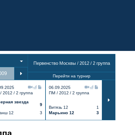
Первенство Москвы / 2012 / 2 группа
009
2010
2011
2012
2013
2014
Перейти на турнир
09.2025
06.09.2025
06.09.2025
/ 2012 / 2 группа
ПМ / 2012 / 2 группа
ПМ / 2012 / 2 
ерная звезда
Белые медве
9
Витязь 12
1
12
анш 12
3
Марьино 12
3
Метеор 12
Москвы по хоккею
ппа