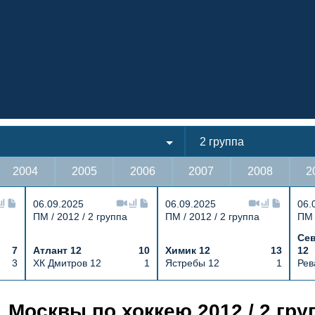
2 группа
2004
2005
2006
2007
2008
2
06.09.2025
06.09.2025
06.
ПМ / 2012 / 2 группа
ПМ / 2012 / 2 группа
ПМ 
Сев
7
Атлант 12
10
Химик 12
13
12
3
ХК Дмитров 12
1
Ястребы 12
1
Рев
 12 10 : 0 Витязь 12, Первенство г. 
. Москвы по хоккею 2012 / 2 гру