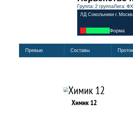
Группа: 2 группа
Лига: Ф
ЛД Сокольники г. Москв
Форма
Превью
Составы
Прото
Химик 12