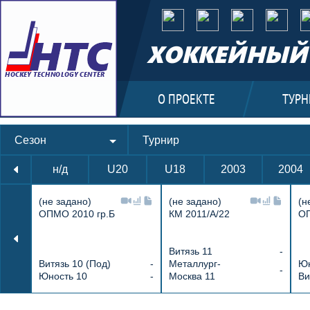
ХОККЕЙНЫЙ 
О ПРОЕКТЕ
ТУРН
Сезон
Турнир
н/д
U20
U18
2003
2004
(не задано)
(не задано)
(н
ОПМО 2010 гр.Б
КМ 2011/А/22
ОП
Витязь 11
-
Витязь 10 (Под)
-
Металлург-
Юн
-
Юность 10
-
Москва 11
Ви
hockeytc.ru