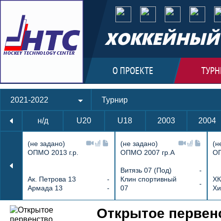
ХОККЕЙНЫЙ 
О ПРОЕКТЕ
ТУРН
2021-2022
Турнир
н/д
U20
U18
2003
2004
(не задано)
(не задано)
(н
ОПМО 2013 г.р.
ОПМО 2007 гр.А
ОП
Витязь 07 (Под)
-
Ак. Петрова 13
-
Клин спортивный
ХК
-
Армада 13
-
07
Хи
Протокол и события матча ХК Дмитров 
Открытое первенс