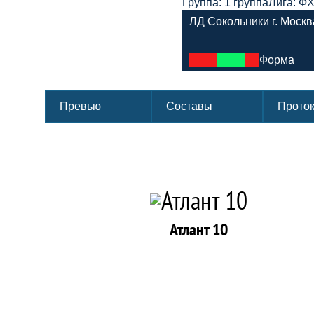
Группа: 1 группа
Лига: Ф
ЛД Сокольники г. Москв
Форма
Превью
Составы
Прото
Атлант 10