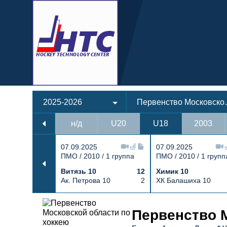
2025-2026
Первенств
н/д
U20
U18
2003
07.09.2025
07.09.2025
ПМО / 2010 / 1 группа
ПМО / 2010 / 1 групп
Витязь 10
12
Химик 10
Ак. Петрова 10
2
ХК Балашиха 10
Протокол и события матча Атлант
Первенство М