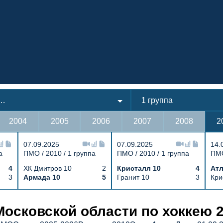
о Московской области
1 группа
2004
2005
2006
2007
2008
2
07.09.2025
07.09.2025
14.
а
ПМО / 2010 / 1 группа
ПМО / 2010 / 1 группа
ПМО
4
ХК Дмитров 10
2
Кристалл 10
4
Атл
3
Армада 10
5
Гранит 10
3
Кри
 10 2 : 3 Витязь 10, Первенство Моск
осковской области по хоккею 20