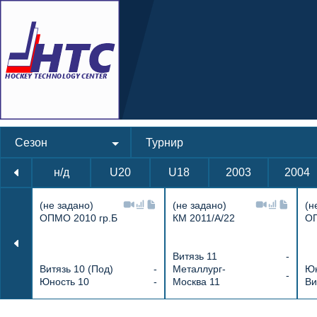
Сезон
Турнир
н/д
U20
U18
2003
2004
(не задано)
(не задано)
(н
ОПМО 2010 гр.Б
КМ 2011/А/22
ОП
Витязь 11
-
Витязь 10 (Под)
-
Металлург-
Юн
-
Юность 10
-
Москва 11
Ви