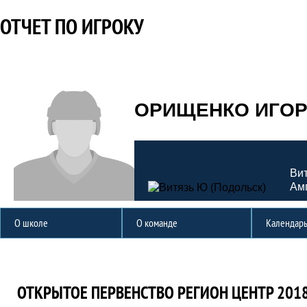
ОТЧЕТ ПО ИГРОКУ
ОРИЩЕНКО ИГО
Вит
Ам
О школе
О команде
Календар
Отчет по игроку
Турнир
ОТКРЫТОЕ ПЕРВЕНСТВО РЕГИОН ЦЕНТР 2018