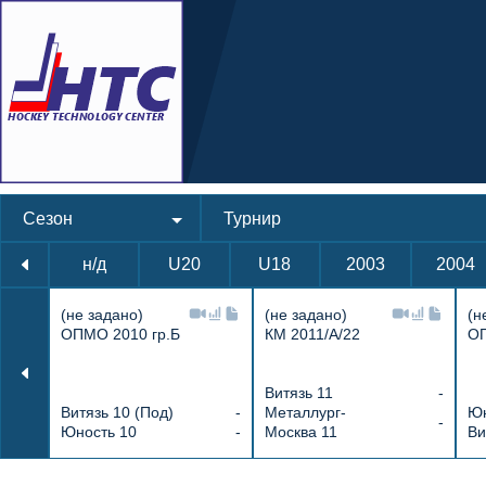
Сезон
Турнир
н/д
U20
U18
2003
2004
(не задано)
(не задано)
(н
ОПМО 2010 гр.Б
КМ 2011/А/22
ОП
Витязь 11
-
Витязь 10 (Под)
-
Металлург-
Юн
-
Юность 10
-
Москва 11
Ви