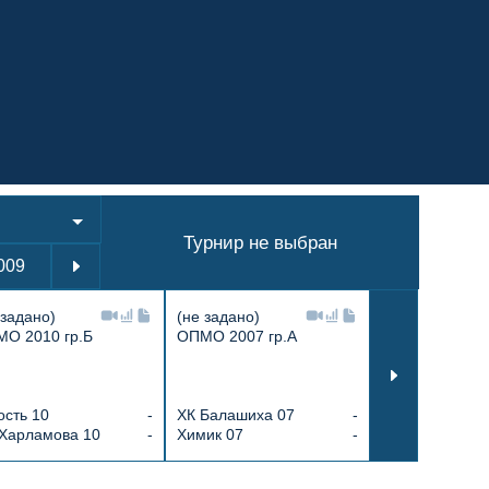
Турнир не выбран
009
2010
2011
2012
2013
2014
 задано)
(не задано)
(не задано)
О 2010 гр.Б
ОПМО 2007 гр.А
СМО 14/А/23
ХК Балашиха 
сть 10
-
ХК Балашиха 07
-
Клин спортив
 Харламова 10
-
Химик 07
-
14