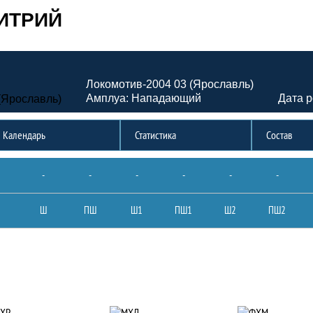
ИТРИЙ
Локомотив-2004 03 (Ярославль)
Амплуа: Нападающий
Дата р
Календарь
Статистика
Состав
-
-
-
-
-
-
Ш
ПШ
Ш1
ПШ1
Ш2
ПШ2