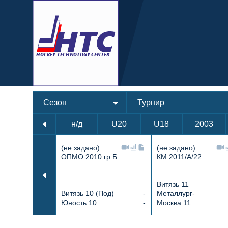
Сезон
Турнир
н/д
U20
U18
2003
(не задано)
(не задано)
ОПМО 2010 гр.Б
КМ 2011/А/22
Витязь 11
Витязь 10 (Под)
-
Металлург-
Юность 10
-
Москва 11