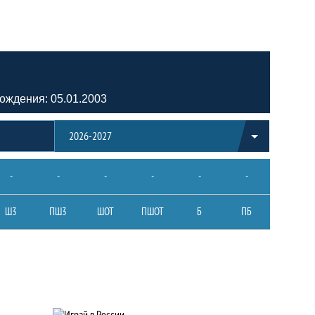
ождения: 05.01.2003
2026-2027
-
-
-
-
-
-
Ш3
ПШ3
ШОТ
ПШОТ
Б
ПБ