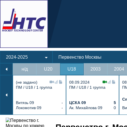
2024-2025
Первенство Москвы
н/д
U20
U18
2003
2004
(не задано)
08.09.2024
08
ПМ / U18 / 1 группа
ПМ / U18 / 1 группа
ПМ
Сп
Витязь 09
-
ЦСКА 09
5
Локомотив 09
-
Ак. Михайлова 09
0
Ви
Протокол и события матча Крылья Сов