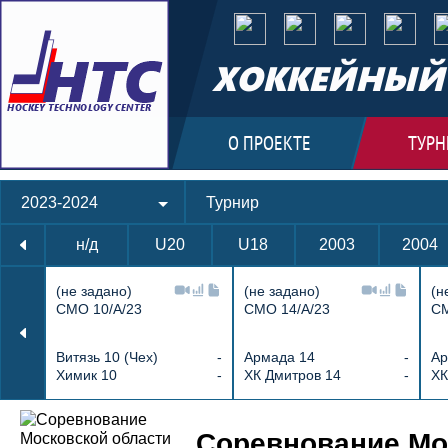
ХОККЕЙНЫЙ 
О ПРОЕКТЕ
ТУРН
2023-2024
Турнир
н/д
U20
U18
2003
2004
(не задано)
(не задано)
(н
СМО 10/А/23
СМО 14/А/23
СМ
Витязь 10 (Чех)
-
Армада 14
-
Ар
Химик 10
-
ХК Дмитров 14
-
ХК
Протокол и события матча Витязь 12 
Соревнование Мос