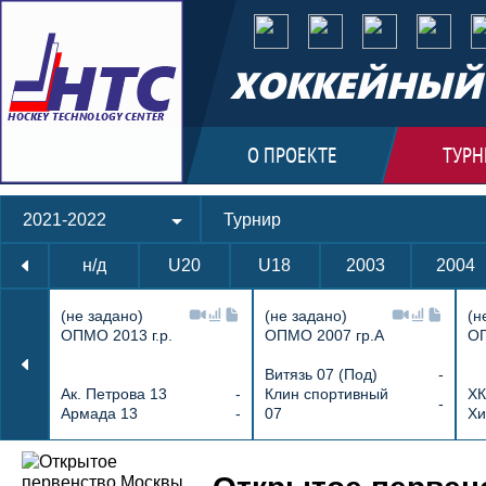
ХОККЕЙНЫЙ 
О ПРОЕКТЕ
ТУРН
2021-2022
Турнир
н/д
U20
U18
2003
2004
(не задано)
(не задано)
(н
ОПМО 2013 г.р.
ОПМО 2007 гр.А
ОП
Витязь 07 (Под)
-
Ак. Петрова 13
-
Клин спортивный
ХК
-
Армада 13
-
07
Хи
Протокол и события матча Атлант 07 6