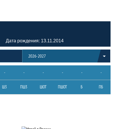
Дата рождения: 13.11.2014
2026-2027
-
-
-
-
-
-
Ш3
ПШ3
ШОТ
ПШОТ
Б
ПБ