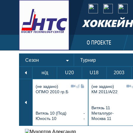
ХОККЕЙН
О ПРОЕКТЕ
Сезон
Турнир
н/д
U20
U18
2003
(не задано)
(не задано)
ОПМО 2010 гр.Б
КМ 2011/А/22
Витязь 11
Витязь 10 (Под)
-
Металлург-
Юность 10
-
Москва 11