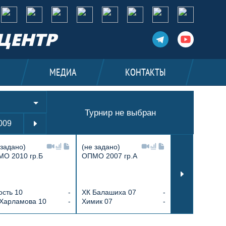
ЦЕНТР
И
МЕДИА
КОНТАКТЫ
Турнир не выбран
009
2010
2011
2012
2013
2014
 задано)
(не задано)
(не задано)
О 2010 гр.Б
ОПМО 2007 гр.А
СМО 14/А/23
ХК Балашиха 
сть 10
-
ХК Балашиха 07
-
Клин спортив
 Харламова 10
-
Химик 07
-
14