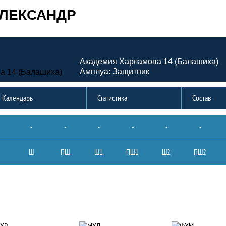
АЛЕКСАНДР
Академия Харламова 14 (Балашиха)
Амплуа: Защитник
Календарь
Статистика
Состав
-
-
-
-
-
-
Ш
ПШ
Ш1
ПШ1
Ш2
ПШ2