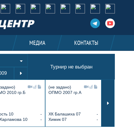
ЦЕНТР
И
МЕДИА
КОНТАКТЫ
Турнир не выбран
009
2010
2011
2012
2013
2014
 задано)
(не задано)
(не задано)
О 2010 гр.Б
ОПМО 2007 гр.А
СМО 14/А/23
ХК Балашиха 
сть 10
-
ХК Балашиха 07
-
Клин спортив
 Харламова 10
-
Химик 07
-
14