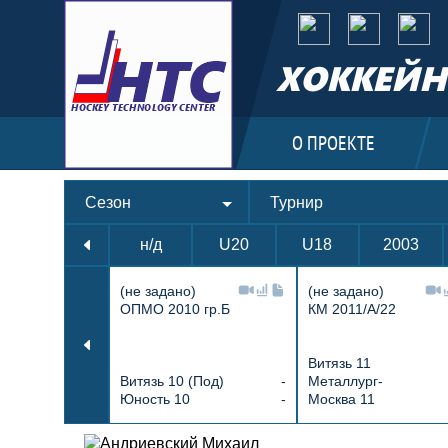
ХОККЕЙН
О ПРОЕКТЕ
Сезон
Турнир
н/д
U20
U18
2003
(не задано)
(не задано)
ОПМО 2010 гр.Б
КМ 2011/А/22
Витязь 11
Витязь 10 (Под)
-
Металлург-
Юность 10
-
Москва 11