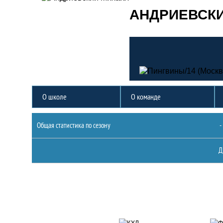
АНДРИЕВСК
О школе
О команде
Статистика
Общая статистика по сезону
-
Д
Партнеры