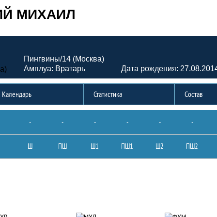
ИЙ МИХАИЛ
Пингвины/14 (Москва)
Амплуа: Вратарь
Дата рождения: 27.08.201
Календарь
Статистика
Состав
-
-
-
-
-
-
Ш
ПШ
Ш1
ПШ1
Ш2
ПШ2