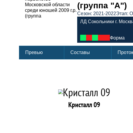
(группа "А")
Сезон: 2021-2022
Этап: 
ЛД Сокольники г. Москв
Форма
Превью
Составы
Прото
Кристалл 09