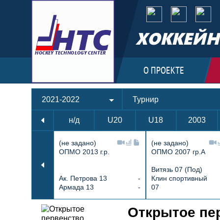
ХОККЕЙН
О ПРОЕКТЕ
2021-2022
Турнир
н/д
U20
U18
2003
(не задано)
(не задано)
ОПМО 2013 г.р.
ОПМО 2007 гр.А
Витязь 07 (Под)
Ак. Петрова 13
-
Клин спортивный
Армада 13
-
07
Протокол и события матча Крист
Открытое пер