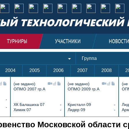
ЫЙ ТЕХНОЛОГИЧЕСКИЙ 
ТУРНИРЫ
УЧАСТНИКИ
НОВОСТ
Группа
2004
2005
2006
2007
2008
2
(не задано)
(не задано)
(не
ОПМО 2007 гр.А
ОПМО 2009 гр.А
ОПМ
-
ХК Балашиха 07
-
Кристалл 09
-
Лид
-
Химик 07
-
Лидер 09
-
Арм
алл 09 3 : 6 ХК Балашиха 09, Открыто
венство Московской области ср