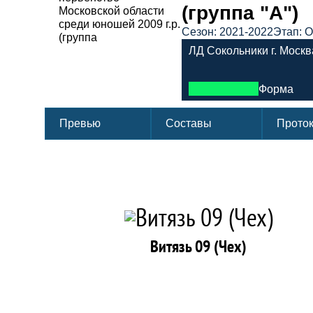
(группа "А")
Сезон: 2021-2022
Этап: 
ЛД Сокольники г. Москв
Форма
Превью
Составы
Прото
Витязь 09 (Чех)