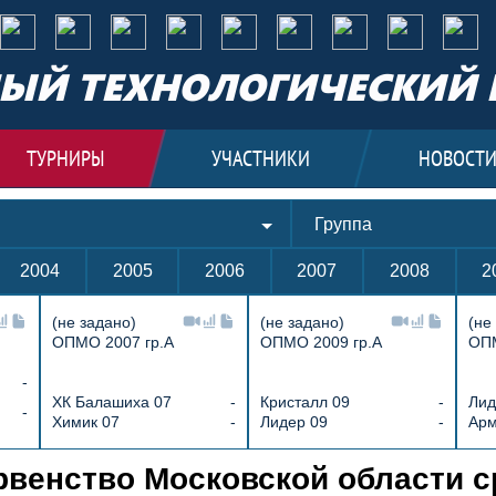
ЫЙ ТЕХНОЛОГИЧЕСКИЙ 
ТУРНИРЫ
УЧАСТНИКИ
НОВОСТ
Группа
2004
2005
2006
2007
2008
2
(не задано)
(не задано)
(не
ОПМО 2007 гр.А
ОПМО 2009 гр.А
ОПМ
-
ХК Балашиха 07
-
Кристалл 09
-
Лид
-
Химик 07
-
Лидер 09
-
Арм
 09 (Чех) 3 : 12 Химик 09, Открытое 
венство Московской области ср