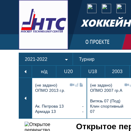
ХОККЕЙН
О ПРОЕКТЕ
2021-2022
Турнир
н/д
U20
U18
2003
(не задано)
(не задано)
ОПМО 2013 г.р.
ОПМО 2007 гр.А
Витязь 07 (Под)
Ак. Петрова 13
-
Клин спортивный
Армада 13
-
07
Протокол и события матча Витязь
Открытое пер