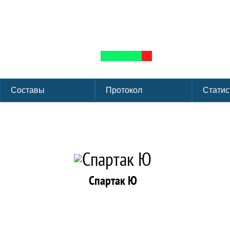
Первенство г. Мос
Группа: 2 группа
Лига: ФХМ
Сезон:
ЛД Сокольники г. Москва
Форма
Составы
Протокол
Статис
Спартак Ю