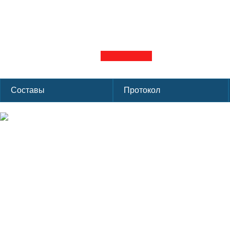
Первенство г. Мос
Группа: 2 группа
Лига: ФХМ
Сезон:
ЛД Сокольники г. Москва
Форма
Составы
Протокол