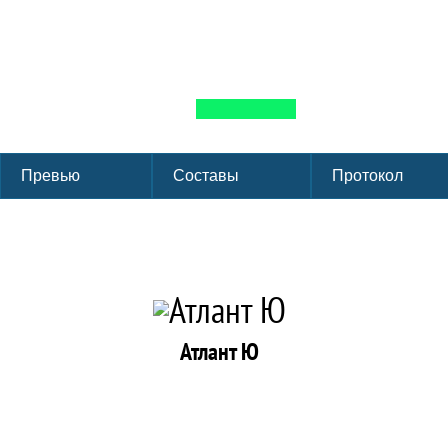
Первенство г. Мос
Группа: 2 группа
Лига: ФХМ
Сезон:
ЛД Сокольники г. Москва
Форма
Превью
Составы
Протокол
Атлант Ю