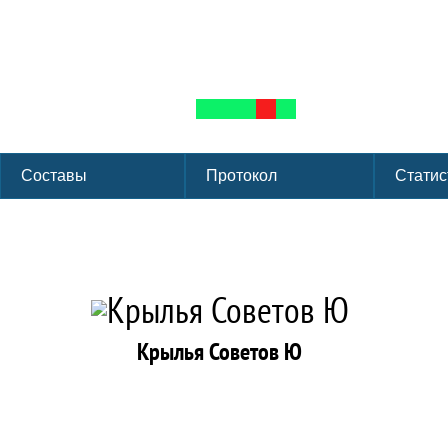
Первенство г. Мос
Группа: 2 группа
Лига: ФХМ
Сезон:
ЛД Сокольники г. Москва
К
Форма
Составы
Протокол
Статис
Крылья Советов Ю