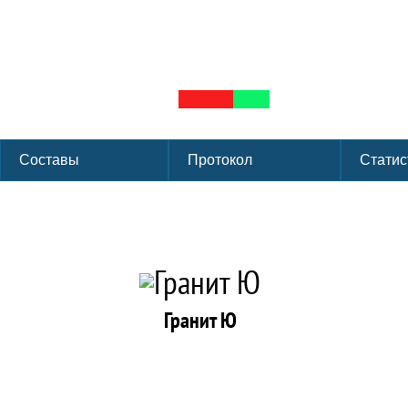
Первенство г. Мос
Группа: 2 группа
Лига: ФХМ
Сезон:
ЛД Сокольники г. Москва
Форма
Составы
Протокол
Статис
Гранит Ю