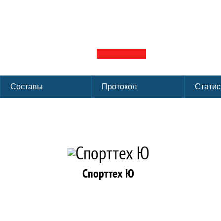
Первенство г. Мос
Группа: 2 группа
Лига: ФХМ
Сезон:
ЛД Сокольники г. Москва
Форма
Составы
Протокол
Статис
Спорттех Ю