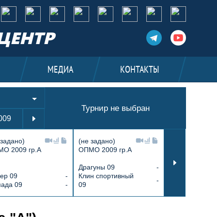
ЦЕНТР
И
МЕДИА
КОНТАКТЫ
Турнир не выбран
009
2010
2011
2012
2013
2014
 задано)
(не задано)
(не задано)
О 2009 гр.А
ОПМО 2009 гр.А
ОПМО 2013 г.р
Драгуны 09
-
ер 09
-
Клин спортивный
Армада 13
-
ада 09
-
09
Химик 13
ок Москвы среди юношей 2010 г.р. (гр