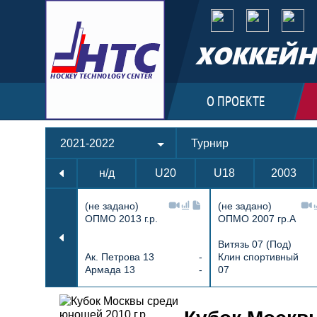
ХОККЕЙН
О ПРОЕКТЕ
2021-2022
Турнир
н/д
U20
U18
2003
(не задано)
(не задано)
ОПМО 2013 г.р.
ОПМО 2007 гр.А
Витязь 07 (Под)
Ак. Петрова 13
-
Клин спортивный
Армада 13
-
07
Протокол и события матча Локом