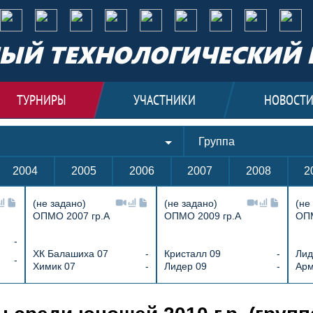
ЫЙ ТЕХНОЛОГИЧЕСКИЙ 
ТУРНИРЫ
УЧАСТНИКИ
НОВОСТ
Группа
2004
2005
2006
2007
2008
2
(не задано)
(не задано)
(не
ОПМО 2007 гр.А
ОПМО 2009 гр.А
ОПМ
-
ХК Балашиха 07
-
Кристалл 09
-
Лид
-
Химик 07
-
Лидер 09
-
Арм
отив 10 1 : 4 Крылья Советов 10, Куб