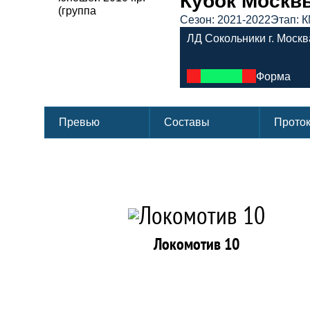
Кубок Москвы
Сезон: 2021-2022
Этап: К
ЛД Сокольники г. Москв
Форма
Превью
Составы
Прото
Локомотив 10