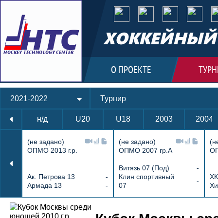
ХОККЕЙНЫЙ 
О ПРОЕКТЕ
ТУРН
2021-2022
Турнир
н/д
U20
U18
2003
2004
(не задано)
(не задано)
(н
ОПМО 2013 г.р.
ОПМО 2007 гр.А
ОП
Витязь 07 (Под)
-
Ак. Петрова 13
-
Клин спортивный
ХК
-
Армада 13
-
07
Хи
Протокол и события матча Локомотив-2