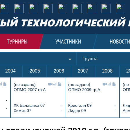
ЫЙ ТЕХНОЛОГИЧЕСКИЙ 
ТУРНИРЫ
УЧАСТНИКИ
НОВОСТ
Группа
2004
2005
2006
2007
2008
2
(не задано)
(не задано)
(не
ОПМО 2007 гр.А
ОПМО 2009 гр.А
ОПМ
-
ХК Балашиха 07
-
Кристалл 09
-
Лид
-
Химик 07
-
Лидер 09
-
Арм
медведи 10 2 : 7 Русь 10, Кубок Моск