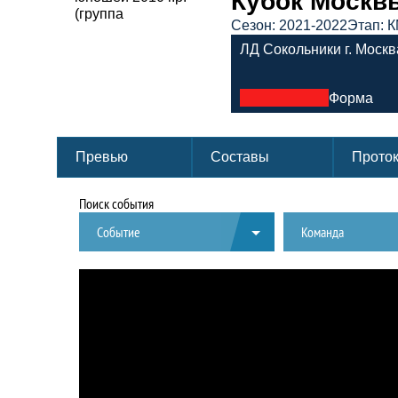
Кубок Москвы
Сезон: 2021-2022
Этап: К
ЛД Сокольники г. Москв
Форма
Превью
Составы
Прото
Поиск события
Событие
Команда