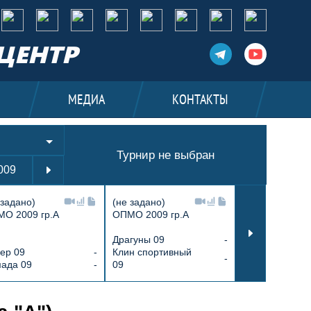
ЦЕНТР
И
МЕДИА
КОНТАКТЫ
Турнир не выбран
009
2010
2011
2012
2013
2014
 задано)
(не задано)
(не задано)
О 2009 гр.А
ОПМО 2009 гр.А
ОПМО 2013 г.р
Драгуны 09
-
ер 09
-
Клин спортивный
Армада 13
-
ада 09
-
09
Химик 13
вы среди юношей 2010 г.р. (группа "А