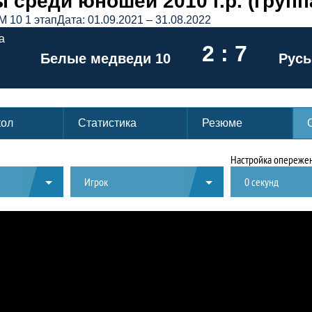
 среди юношей 2010 г.р. (групп
М 10 1 этап
Дата: 01.09.2021 – 31.08.2022
а
2 : 7
Белые медведи 10
Русь
кол
Статистика
Резюме
Настройка опережен
Игрок
0 секунд