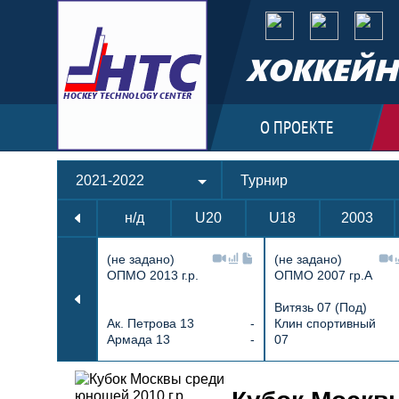
ХОККЕЙН
О ПРОЕКТЕ
2021-2022
Турнир
н/д
U20
U18
2003
(не задано)
(не задано)
ОПМО 2013 г.р.
ОПМО 2007 гр.А
Витязь 07 (Под)
Ак. Петрова 13
-
Клин спортивный
Армада 13
-
07
Протокол и события матча Белые 