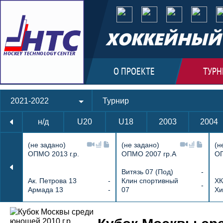
ХОККЕЙНЫЙ 
О ПРОЕКТЕ
ТУРН
2021-2022
Турнир
н/д
U20
U18
2003
2004
(не задано)
(не задано)
(н
ОПМО 2013 г.р.
ОПМО 2007 гр.А
ОП
Витязь 07 (Под)
-
Ак. Петрова 13
-
Клин спортивный
ХК
-
Армада 13
-
07
Хи
Протокол и события матча Белые медв