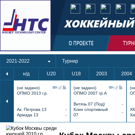
ХОККЕЙНЫЙ 
О ПРОЕКТЕ
ТУРН
2021-2022
Турнир
н/д
U20
U18
2003
2004
(не задано)
(не задано)
(н
ОПМО 2013 г.р.
ОПМО 2007 гр.А
ОП
Витязь 07 (Под)
-
Ак. Петрова 13
-
Клин спортивный
ХК
-
Армада 13
-
07
Хи
Протокол и события матча ЦСКА 10 9 :