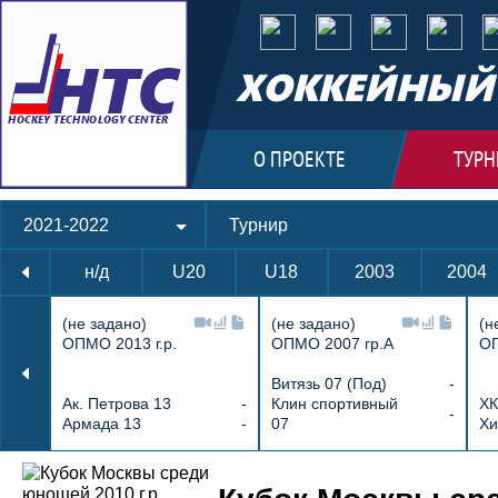
ХОККЕЙНЫЙ 
О ПРОЕКТЕ
ТУРН
2021-2022
Турнир
н/д
U20
U18
2003
2004
(не задано)
(не задано)
(н
ОПМО 2013 г.р.
ОПМО 2007 гр.А
ОП
Витязь 07 (Под)
-
Ак. Петрова 13
-
Клин спортивный
ХК
-
Армада 13
-
07
Хи
Протокол и события матча Русь 10 3 :