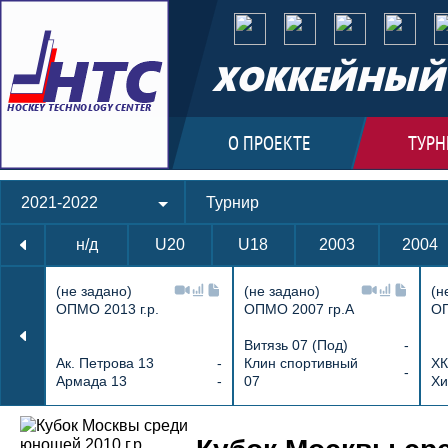
ХОККЕЙНЫЙ 
О ПРОЕКТЕ
ТУРН
2021-2022
Турнир
н/д
U20
U18
2003
2004
(не задано)
(не задано)
(н
ОПМО 2013 г.р.
ОПМО 2007 гр.А
ОП
Витязь 07 (Под)
-
Ак. Петрова 13
-
Клин спортивный
ХК
-
Армада 13
-
07
Хи
Протокол и события матча Витязь 10 2